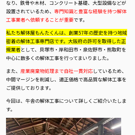
なり、鉄骨や木材、コンクリート基礎、大型設備などが
設置されているため、
専門知識と豊富な経験を持つ解体
工事業者へ依頼することが重要
です。
私たち解体屋もんたくんは、創業57年
の歴史を持つ地域
密着の解体工事専門店です。大阪府の許可を取得した正
規業者
として、
貝塚市・岸和田市・泉佐野市・熊取町
を
中心に数多くの解体工事を行ってまいりました。
また、
産業廃棄物処理まで自社一貫対応
しているため、
中間マージンを削減し、適正価格で高品質な解体工事を
ご提供しております。
今回は、牛舎の解体工事について詳しくご紹介いたしま
す。