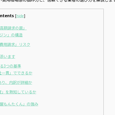
ntents
[
hide
]
「高額請求の罠」
ージン」の構造
加費用請求」リスク
り添います
する3つの基準
自社一貫」でできるか
があり、内訳が詳細か
制度」を熟知しているか
体屋もんたくん」の強み