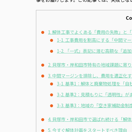
Co
1. 解体工事でよくある「費用の失敗」と
1-1. 工事費用を割高にする「中間マ
1-2. 「一式」表記に潜む高額な「追
2. 貝塚市・岸和田市特有の地域課題に寄
3. 中間マージンを排除し、費用を適正化
3-1. 基準1：解体と廃棄物処理を「
3-2. 基準2：見積もりに「透明性」
3-3. 基準3：地域の「空き家補助金
4. 貝塚市・岸和田市で選ばれ続ける「解
5. 今すぐ解体計画をスタートすべき理由